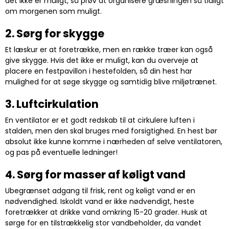
det ikke er muligt, så prøv at organisere græsningen så tidligt
om morgenen som muligt.
2. Sørg for skygge
Et læskur er at foretrække, men en række træer kan også
give skygge. Hvis det ikke er muligt, kan du overveje at
placere en festpavillon i hestefolden, så din hest har
mulighed for at søge skygge og samtidig blive miljøtrænet.
3. Luftcirkulation
En ventilator er et godt redskab til at cirkulere luften i
stalden, men den skal bruges med forsigtighed. En hest bør
absolut ikke kunne komme i nærheden af selve ventilatoren,
og pas på eventuelle ledninger!
4. Sørg for masser af køligt vand
Ubegrænset adgang til frisk, rent og køligt vand er en
nødvendighed. Iskoldt vand er ikke nødvendigt, heste
foretrækker at drikke vand omkring 15-20 grader. Husk at
sørge for en tilstrækkelig stor vandbeholder, da vandet