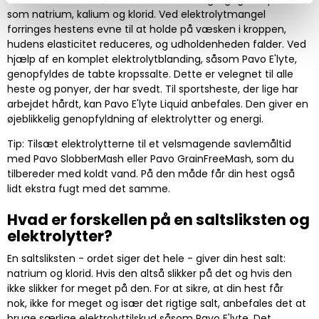
som natrium, kalium og klorid. Ved elektrolytmangel
forringes hestens evne til at holde på væsken i kroppen,
hudens elasticitet reduceres, og udholdenheden falder. Ved
hjælp af en komplet elektrolytblanding, såsom Pavo E'lyte,
genopfyldes de tabte kropssalte. Dette er velegnet til alle
heste og ponyer, der har svedt. Til sportsheste, der lige har
arbejdet hårdt, kan Pavo E'lyte Liquid anbefales. Den giver en
øjeblikkelig genopfyldning af elektrolytter og energi.
Tip: Tilsæt elektrolytterne til et velsmagende savlemåltid
med Pavo SlobberMash eller Pavo GrainFreeMash, som du
tilbereder med koldt vand. På den måde får din hest også
lidt ekstra fugt med det samme.
Hvad er forskellen på en saltsliksten og
elektrolytter?
En saltsliksten - ordet siger det hele - giver din hest salt:
natrium og klorid. Hvis den altså slikker på det og hvis den
ikke slikker for meget på den. For at sikre, at din hest får
nok, ikke for meget og især det rigtige salt, anbefales det at
bruge særlige elektrolyttilskud såsom Pavo E'lyte. Det