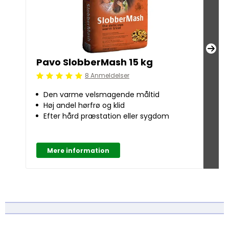
Pavo SlobberMash 15 kg
Pav
8 Anmeldelser
Beoordeling: 5/5
Beoo
Den varme velsmagende måltid
El
Høj andel hørfrø og klid
Ko
Efter hård præstation eller sygdom
Na
m
Nå
Mere information
M