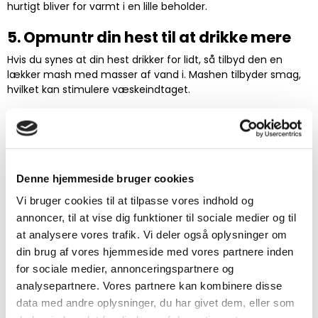
hurtigt bliver for varmt i en lille beholder.
5. Opmuntr din hest til at drikke mere
Hvis du synes at din hest drikker for lidt, så tilbyd den en
lækker mash med masser af vand i. Mashen tilbyder smag,
hvilket kan stimulere væskeindtaget.
6. Sæt arbejdsbyrden ned
Selv om heste kan håndtere varme rimeligt godt, er det ikke
behageligt for en hest at udføre meget tungt arbejde i
meget varme temperaturer - det ville du garanteret heller
Denne hjemmeside bruger cookies
ikke bryde dig om. Det kan være en god ide at træne tidligt
Vi bruger cookies til at tilpasse vores indhold og
om morgen eller om aftenen, hvor det er lidt køligere.
annoncer, til at vise dig funktioner til sociale medier og til
Tip: Efter ridning skal du tage alt af hesten (sadel, evt.
at analysere vores trafik. Vi deler også oplysninger om
senebeskyttere osv.) så hurtigt som muligt, så varmen kan
din brug af vores hjemmeside med vores partnere inden
forsvinde.
for sociale medier, annonceringspartnere og
7. Køl af med vand
analysepartnere. Vores partnere kan kombinere disse
data med andre oplysninger, du har givet dem, eller som
Ligesom vi kan lide at køle af i vandet i varmt vejr, kan heste