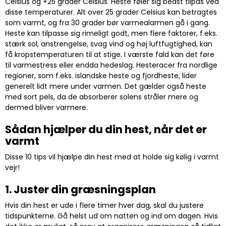
Celsius og +25 grader Celsius. Heste føler sig bedst tilpas ved
disse temperaturer. Alt over 25 grader Celsius kan betragtes
som varmt, og fra 30 grader bør varmealarmen gå i gang.
Heste kan tilpasse sig rimeligt godt, men flere faktorer, f.eks.
stærk sol, anstrengelse, svag vind og høj luftfugtighed, kan
få kropstemperaturen til at stige. I værste fald kan det føre
til varmestress eller endda hedeslag. Hesteracer fra nordlige
regioner, som f.eks. islandske heste og fjordheste, lider
generelt lidt mere under varmen. Det gælder også heste
med sort pels, da de absorberer solens stråler mere og
dermed bliver varmere.
Sådan hjælper du din hest, når det er
varmt
Disse 10 tips vil hjælpe din hest med at holde sig kølig i varmt
vejr!
1. Juster din græsningsplan
Hvis din hest er ude i flere timer hver dag, skal du justere
tidspunkterne. Gå helst ud om natten og ind om dagen. Hvis