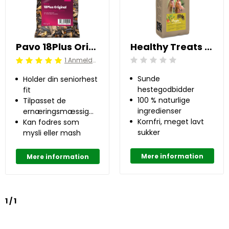
Pavo 18Plus Original 0.4 kg
Healthy Treats - æble 1 kg
1 Anmeldelser
Beoordeling: 0/5
Beoordeling: 5/5
Sunde
Holder din seniorhest
hestegodbidder
fit
100 % naturlige
Tilpasset de
ingredienser
ernæringsmæssige
Kornfri, meget lavt
behov hos ældre
Kan fodres som
sukker
heste
mysli eller mash
Mere information
Mere information
1 / 1