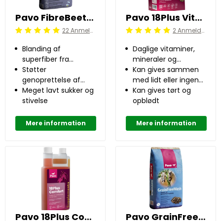
Pavo FibreBeet 15 kg
Pavo 18Plus Vital 8 kg
22 Anmeldelser
2 Anmeldelser
Beoordeling: 5/5
Beoordeling: 5/5
Blanding af
Daglige vitaminer,
superfiber fra
mineraler og
SpeediBeet og
Støtter
sporstoffer til senior
Kan gives sammen
lucerne
genoprettelse af
heste
med lidt eller ingen
kondition og
Meget lavt sukker og
kraftfoder
Kan gives tørt og
muskulatur
stivelse
opblødt
Mere information
Mere information
Pavo 18Plus Comfort 1 l
Pavo GrainFreeMash 15 kg