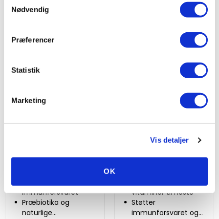
100 % naturlige
glukosamin
Nødvendig
ingredienser
Mere information
Mere information
Præferencer
Statistik
Marketing
Pavo HealthBoost 8 kg
Pavo MultiVit15 3 kg
Vis detaljer
2 Anmeldelser
2 Anmeldelser
Beoordeling: 5/5
Beoordeling: 5/5
Powerful boost til
Komplet
efter syghdom
vitamintilskud
OK
Støtter tarmflora og
15 vigtigste
immunforsvaret
vitaminer til heste
Præbiotika og
Støtter
naturlige
immunforsvaret og