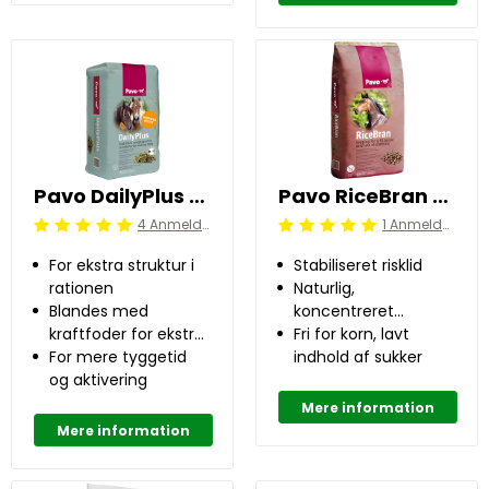
Pavo DailyPlus 12 kg
Pavo RiceBran 20 kg
4 Anmeldelser
1 Anmeldelser
Beoordeling: 5/5
Beoordeling: 5/5
For ekstra struktur i
Stabiliseret risklid
rationen
Naturlig,
Blandes med
koncentreret
kraftfoder for ekstra
energikilde
Fri for korn, lavt
spytproduktion
For mere tyggetid
indhold af sukker
og aktivering
Mere information
Mere information