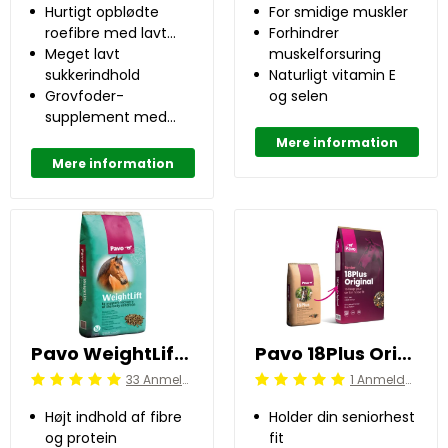
Hurtigt opblødte
For smidige muskler
roefibre med lavt
Forhindrer
sukkerindhold
Meget lavt
muskelforsuring
sukkerindhold
Naturligt vitamin E
Grovfoder-
og selen
supplement med
høj energiværdi
Mere information
Mere information
Pavo WeightLift 20 kg
Pavo 18Plus Original 15 kg
33 Anmeldelser
1 Anmeldelser
Beoordeling: 5/5
Beoordeling: 5/5
Højt indhold af fibre
Holder din seniorhest
og protein
fit