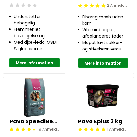
2 Anmeldelser
Beoordeling: 0/5
Beoordeling: 5/5
Understøtter
Fiberrig mash uden
behagelig
korn
bevægelse
Fremmer let
Vitaminberiget,
bevægelse og
afbalanceret foder
ledfunktion
Med djævleklo, MSM
Meget lavt sukker-
& glucosamin
og stivelsesniveau
Mere information
Mere information
Pavo SpeediBeet 15 kg
Pavo Eplus 3 kg
9 Anmeldelser
1 Anmeldelser
Beoordeling: 4.5/5
Beoordeling: 5/5