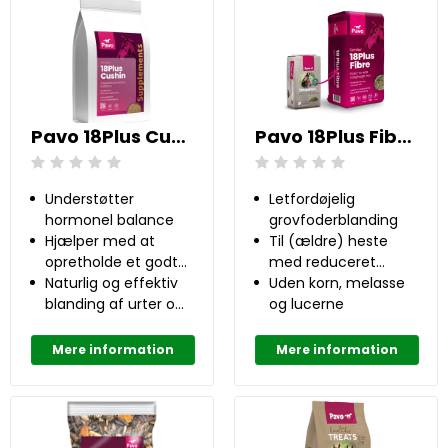
Pavo 18Plus Cushin 1 kg
Pavo 18Plus Fibre 12 kg
Beoordeling: 0/5
Beoordeling: 0/5
Understøtter
Letfordøjelig
hormonel balance
grovfoderblanding
Hjælper med at
Til (ældre) heste
opretholde et godt
med reduceret
immunforsvar
Naturlig og effektiv
tyggefunktion
Uden korn, melasse
blanding af urter og
og lucerne
botaniske
ingredienser
Mere information
Mere information