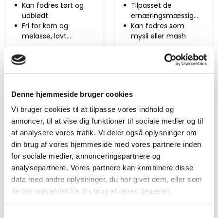
Kan fodres tørt og
Tilpasset de
udblødt
ernæringsmæssige
Fri for korn og
behov hos ældre
Kan fodres som
melasse, lavt
heste
mysli eller mash
sukkerindhold
Mere information
Mere information
Denne hjemmeside bruger cookies
Vi bruger cookies til at tilpasse vores indhold og
annoncer, til at vise dig funktioner til sociale medier og til
at analysere vores trafik. Vi deler også oplysninger om
din brug af vores hjemmeside med vores partnere inden
Pavo GutHealth 7.5 kg
Pavo Mobility 3 kg
for sociale medier, annonceringspartnere og
10 Anmeldelser
1 Anmeldelser
Beoordeling: 5/5
Beoordeling: 5/5
analysepartnere. Vores partnere kan kombinere disse
data med andre oplysninger, du har givet dem, eller som
Støtter en stabil
For smidige led
de har indsamlet fra din brug af deres tjenester.
tarmfunktion
Optimal ernæring til
Ved fordeskift eller
brusk og led
stress
Med kollagen og
Samtykkevalg