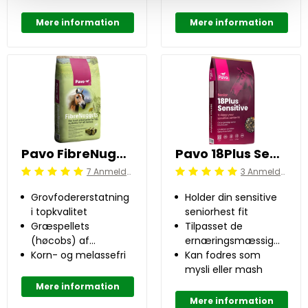
antioxidanter
pels
Mere information
Mere information
Pavo FibreNuggets 20 kg
Pavo 18Plus Sensitive 15 kg
7 Anmeldelser
3 Anmeldelser
Beoordeling: 5/5
Beoordeling: 5/5
Grovfodererstatning
Holder din sensitive
i topkvalitet
seniorhest fit
Græspellets
Tilpasset de
(høcobs) af
ernæringsmæssige
alpegræsser og -
Korn- og melassefri
behov hos sensitive
Kan fodres som
urter
seniorheste
mysli eller mash
Mere information
Mere information