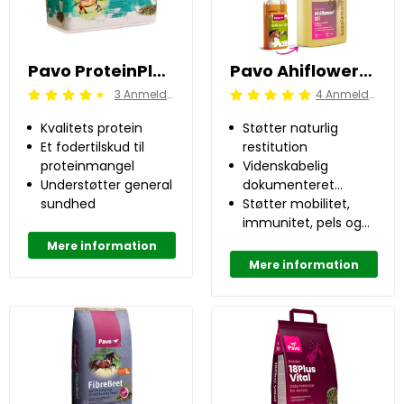
Pavo ProteinPlus 7 kg
Pavo Ahiflower®Oil 1 l
3 Anmeldelser
4 Anmeldelser
Beoordeling: 4.5/5
Beoordeling: 5/5
Kvalitets protein
Støtter naturlig
Et fodertilskud til
restitution
proteinmangel
Videnskabelig
Understøtter general
dokumenteret
sundhed
effekt
Støtter mobilitet,
immunitet, pels og
hår
Mere information
Mere information