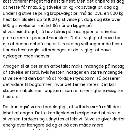
kost varierer meget fra hest til hest. Men det anbefales dog
at heste får max. 2 g stivelse pr. kg kropsvægt pr. dag og
under 1 g stivelse pr. kg kropsvægt pr. måltid. Dvs. en 500 kg
hest kan tildeles op til 1000 g stivelse pr. dag, dog ikke over
500 g stivelse pr. måltid. Så når du kigger på
stivelsesindtaget, så hav fokus på mængden af stivelse i
gram fremfor procent-andelen. Det er vigtigt at have for
øje at denne anbefaling er til raske og velfungerende heste.
Har din hest nogle udfordringer, er det vigtigt at have
dyrlægen med indover.
Årsagen til at der er en anbefalet maks. mængde på indtag
af stivelse er fordi, hvis hesten indtager en større mængde
stivelse end den kan nå at fordøje i tyndtarm, så passerer
det videre til bagtarmen, hvor det fermenteres. Det kan
skabe en ubalance i bagtarm, som er uhensigtsmæssig for
hesten.
Det kan også være fordelagtigt, at udfodre små måltider i
løbet af dagen. Dette kan ligeledes hjælpe med at sikre, at
stivelsen fordøjes og udnyttes effektivt. Stivelse giver derfor
energi over længere tid og er på den måde mere