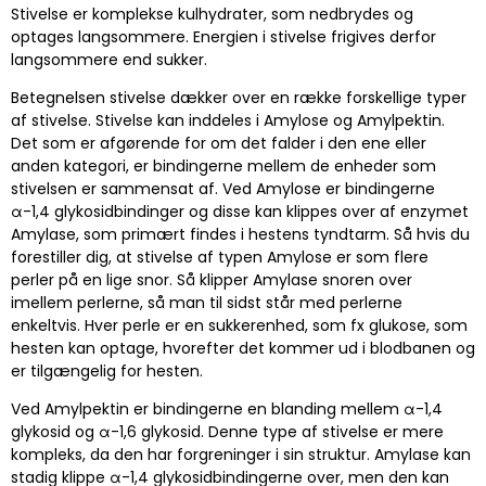
Stivelse er komplekse kulhydrater, som nedbrydes og
optages langsommere. Energien i stivelse frigives derfor
langsommere end sukker.
Betegnelsen stivelse dækker over en række forskellige typer
af stivelse. Stivelse kan inddeles i Amylose og Amylpektin.
Det som er afgørende for om det falder i den ene eller
anden kategori, er bindingerne mellem de enheder som
stivelsen er sammensat af. Ved Amylose er bindingerne
α-1,4 glykosidbindinger og disse kan klippes over af enzymet
Amylase, som primært findes i hestens tyndtarm. Så hvis du
forestiller dig, at stivelse af typen Amylose er som flere
perler på en lige snor. Så klipper Amylase snoren over
imellem perlerne, så man til sidst står med perlerne
enkeltvis. Hver perle er en sukkerenhed, som fx glukose, som
hesten kan optage, hvorefter det kommer ud i blodbanen og
er tilgængelig for hesten.
Ved Amylpektin er bindingerne en blanding mellem α-1,4
glykosid og α-1,6 glykosid. Denne type af stivelse er mere
kompleks, da den har forgreninger i sin struktur. Amylase kan
stadig klippe α-1,4 glykosidbindingerne over, men den kan