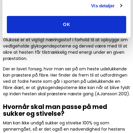
blodsukkerkoncentrationen mellem måltiderne, så kroppens
Vis detaljer
forsynes kontinuerligt med glukose.
I muskler fungerer glykogen som et energidepot, som
forsyner muskelcellernes energiproduktion, så musklerne kan
OK
fortsætte med at arbejde.
Glukose er et vigtigt næringsstof i forhold til at opbygge om
vedligeholde glykogendepoterne og derved være med til at
sikre at hesten får tilstrækkelig med energi under en given
præstation.
Der er lavet forsøg, hvor man ser på om heste udelukkende
kan præstere på fibre. Her finder de frem til at udfordringen
ved at fodre heste som går i sporten på udelukkende en
fibre diæt, er at glykogendepoterne ikke kan når at blive fyldt
op inden hesten skal præstere næste gang (A.Jansson 2012).
Hvornår skal man passe på med
sukker og stivelse?
Man kan ikke undgå sukker og stivelse 100% og som
gennemgået, så er det også en nødvendighed for hestens