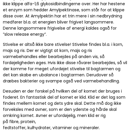
ikke klippe alfa-1,6 glykosidbindingerne over. Her har hestene
et enzym som hedder Amylpektinase, som står for at klippe
disse over. At Amylpektin har et trin mere i sin nedbrydning
medfører bl.a. at energien bliver frigivet langsommere.
Denne langsommere frigivelse af energi kaldes også for
”slow release energy”.
Stivelse er altså ikke bare stivelse! Stivelse findes bl.a. i korn,
majs og ris. Der er vigtigt at korn, majs og ris
varmebehandles eller bearbejdes på anden vis, så
fordøjeligheden øges. Hvis ikke disse råvarer bearbejdes, så vil
der komme for meget ufordøjet stivelse til bagtarmen og
det kan skabe en ubalance i bagtarmen. Derudover så
dræbes bakterier og svampe også ved varmebehandling.
Desuden er der forskel på hvilken del af kornet der bruges i
foderet. En fantastisk del af kornet er klid. Klid er det lag som
findes mellem kornet og dets ydre skal. Dette må dog ikke
forveksles med avner, som er den yderste og hårde skal
omkring kornet. Avner er ufordøjelig, men klid er rig
på fibre, protein,
fedtstoffer, kulhydrater, vitaminer og mineraler.