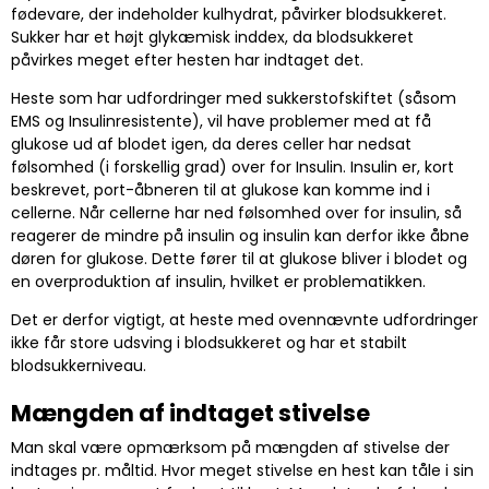
fødevare, der indeholder kulhydrat, påvirker blodsukkeret.
Sukker har et højt glykæmisk inddex, da blodsukkeret
påvirkes meget efter hesten har indtaget det.
Heste som har udfordringer med sukkerstofskiftet (såsom
EMS og Insulinresistente), vil have problemer med at få
glukose ud af blodet igen, da deres celler har nedsat
følsomhed (i forskellig grad) over for Insulin. Insulin er, kort
beskrevet, port-åbneren til at glukose kan komme ind i
cellerne. Når cellerne har ned følsomhed over for insulin, så
reagerer de mindre på insulin og insulin kan derfor ikke åbne
døren for glukose. Dette fører til at glukose bliver i blodet og
en overproduktion af insulin, hvilket er problematikken.
Det er derfor vigtigt, at heste med ovennævnte udfordringer
ikke får store udsving i blodsukkeret og har et stabilt
blodsukkerniveau.
Mængden af indtaget stivelse
Man skal være opmærksom på mængden af stivelse der
indtages pr. måltid. Hvor meget stivelse en hest kan tåle i sin