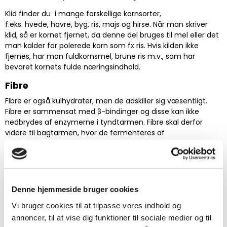
Klid finder du i mange forskellige kornsorter,
f.eks. hvede, havre, byg, ris, majs og hirse. Når man skriver
klid, så er kornet fjernet, da denne del bruges til mel eller det
man kalder for polerede korn som fx ris. Hvis kilden ikke
fjernes, har man fuldkornsmel, brune ris m.v., som har
bevaret kornets fulde næringsindhold.
Fibre
Fibre er også kulhydrater, men de adskiller sig væsentligt.
Fibre er sammensat med β-bindinger og disse kan ikke
nedbrydes af enzymerne i tyndtarmen. Fibre skal derfor
videre til bagtarmen, hvor de fermenteres af
mikroorganismerne.
Fibre bliver også til glukose, men vejen hertil er længere. Ved
fermentering af fibre dannes der fedtsyrer, som
transporteres til leveren, hvor de kan nedbrydes til glukose.
Denne hjemmeside bruger cookies
Det betyder at fibre også giver energi. Men energien er
længere tid om at blive frigivet sammenlignet med sukker
Vi bruger cookies til at tilpasse vores indhold og
og stivelse.
annoncer, til at vise dig funktioner til sociale medier og til