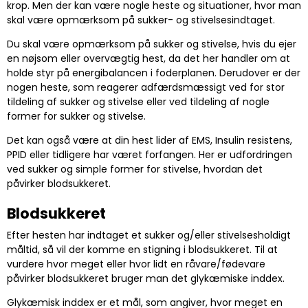
krop. Men der kan være nogle heste og situationer, hvor man
skal være opmærksom på sukker- og stivelsesindtaget.
Du skal være opmærksom på sukker og stivelse, hvis du ejer
en nøjsom eller overvægtig hest, da det her handler om at
holde styr på energibalancen i foderplanen. Derudover er der
nogen heste, som reagerer adfærdsmæssigt ved for stor
tildeling af sukker og stivelse eller ved tildeling af nogle
former for sukker og stivelse.
Det kan også være at din hest lider af EMS, Insulin resistens,
PPID eller tidligere har været forfangen. Her er udfordringen
ved sukker og simple former for stivelse, hvordan det
påvirker blodsukkeret.
Blodsukkeret
Efter hesten har indtaget et sukker og/eller stivelsesholdigt
måltid, så vil der komme en stigning i blodsukkeret. Til at
vurdere hvor meget eller hvor lidt en råvare/fødevare
påvirker blodsukkeret bruger man det glykæmiske inddex.
Glykæmisk inddex er et mål, som angiver, hvor meget en