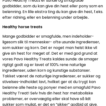
Pavo Healthy Treats er sunde og smagfulde
godbidder, som du kan give din hest eller pony som en
belønning. En lille ekstra ting du kan give din hest, f.eks.
efter ridning, eller en belønning under arbejde..
Healthy horse treats
Mange godbidder er smagfulde, men indeholder-
ligesom slik til mennesker- ofte usunde ingredienser,
som sukker og korn. Det er noget man helst ikke vil
give sin hest for meget af. Det er med god grund at
vores Pavo Healthy Treats kaldes sunde: de smager
rigtigt godt og er lavet af 100% rene naturlige
ingredienser, uden korn og kunstige substanser.
Takket været de naturlige ingredienser, er sukker og
stivelses-indholdet lavt, hvilket gør at du trygt kan
belønne alle heste og ponyer med en smagfuld Pavo
Healthy Treat! Selv hvis din hest har metaboliske
problemer, er overvægtig eller skal have så lidt
sukker som muligt, er det en ”sikker” godbid at give.