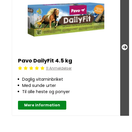
Pavo DailyFit 4.5 kg
Pa
11 Anmeldelser
Beoordeling: 5/5
Be
Daglig vitaminbriket
Med sunde urter
Til alle heste og ponyer
Mere information