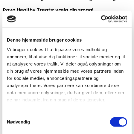
Pavo Healthy Treats: vælg din smag!
Vores Pavo Healthy Treats er tilgængelige i forskellige
smage: æble, gulerod, brændenælde, hørfrø og
rødbede. Prøv dem alle for at finde ud af hvilken der
Denne hjemmeside bruger cookies
din hest’s favorit!
Vi bruger cookies til at tilpasse vores indhold og
Særlige egenskaber
annoncer, til at vise dig funktioner til sociale medier og til
at analysere vores trafik. Vi deler også oplysninger om
Sunde belønning
din brug af vores hjemmeside med vores partnere inden
100% naturlige ingridienser
for sociale medier, annonceringspartnere og
Ingen kunstige substanser
analysepartnere. Vores partnere kan kombinere disse
Korn fri
data med andre oplysninger, du har givet dem, eller som
de har indsamlet fra din brug af deres tjenester.
Meget lavt sukker- og stivelses-indhold
Smagfulde
Samtykkevalg
Nødvendig
Anvendelse