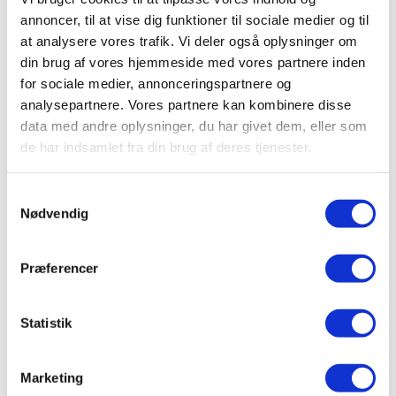
annoncer, til at vise dig funktioner til sociale medier og til
at analysere vores trafik. Vi deler også oplysninger om
din brug af vores hjemmeside med vores partnere inden
for sociale medier, annonceringspartnere og
Pavo ProteinPlus 7 kg
analysepartnere. Vores partnere kan kombinere disse
3 Anmeldelser
Beoordeling: 4.5/5
data med andre oplysninger, du har givet dem, eller som
de har indsamlet fra din brug af deres tjenester.
Kvalitets protein
Et fodertilskud til
proteinmangel
Samtykkevalg
Understøtter general
Nødvendig
sundhed
Mere information
Præferencer
Statistik
1 / 1
Marketing