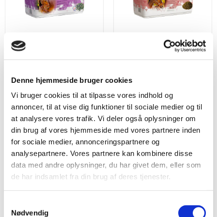
Pavo GutHealth 7.5 kg
Pavo GastriCover 5 kg
10 Anmeldelser
Beoordeling: 0/5
Beoordeling: 5/5
Støtter en sund
Støtter en stabil
mavefunktion
tarmfunktion
Denne hjemmeside bruger cookies
Kan støtte
Ved fordeskift eller
Vi bruger cookies til at tilpasse vores indhold og
regenerering af
stress
annoncer, til at vise dig funktioner til sociale medier og til
mavesækkens
Neutralisere
100 % naturlige
at analysere vores trafik. Vi deler også oplysninger om
slimhinden
effekten af
ingredienser
mavesyren
din brug af vores hjemmeside med vores partnere inden
Mere information
for sociale medier, annonceringspartnere og
Mere information
analysepartnere. Vores partnere kan kombinere disse
data med andre oplysninger, du har givet dem, eller som
de har indsamlet fra din brug af deres tjenester.
Samtykkevalg
Nødvendig