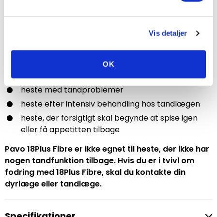
Fri for korn, melasse og andre sukkeradditiver
Uden lucerne
Vis detaljer
Anvendelse
Pavo 18Plus Fibre er velegnet til:
OK
(ældre) heste med nedsat tyggefunktion
heste med tandproblemer
heste efter intensiv behandling hos tandlægen
heste, der forsigtigt skal begynde at spise igen
eller få appetitten tilbage
Pavo 18Plus Fibre er ikke egnet til heste, der ikke har
nogen tandfunktion tilbage. Hvis du er i tvivl om
fodring med 18Plus Fibre, skal du kontakte din
dyrlæge eller tandlæge.
Specifikationer