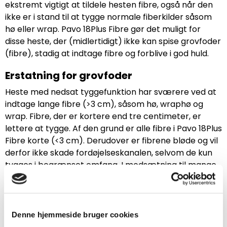
ekstremt vigtigt at tildele hesten fibre, også når den
ikke er i stand til at tygge normale fiberkilder såsom
hø eller wrap. Pavo 18Plus Fibre gør det muligt for
disse heste, der (midlertidigt) ikke kan spise grovfoder
(fibre), stadig at indtage fibre og forblive i god huld.
Erstatning for grovfoder
Heste med nedsat tyggefunktion har sværere ved at
indtage lange fibre (>3 cm), såsom hø, wraphø og
wrap. Fibre, der er kortere end tre centimeter, er
lettere at tygge. Af den grund er alle fibre i Pavo 18Plus
Fibre korte (<3 cm). Derudover er fibrene bløde og vil
derfor ikke skade fordøjelseskanalen, selvom de kun
tygges i begrænset omfang. I modsætning til mange
andre grovfodererstatninger indeholder Pavo 18Plus
ikke lucerne.
Kornfri, meget lavt sukkerindhold
Denne hjemmeside bruger cookies