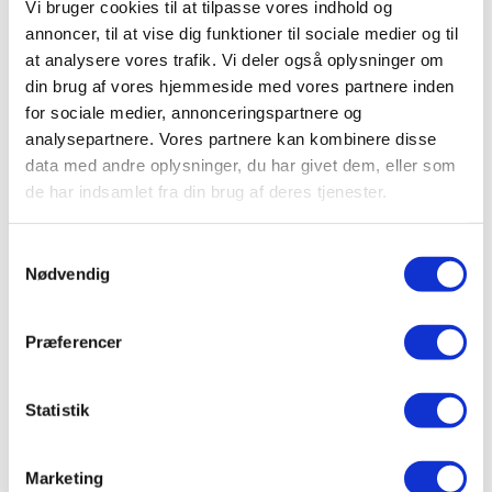
Pavo 18Plus Fibre indeholder ikke korn, melasse eller
Vi bruger cookies til at tilpasse vores indhold og
andre sukkeradditiver. Sukker- og stivelsesindholdet
annoncer, til at vise dig funktioner til sociale medier og til
er meget lavt. Derfor er Pavo 18Plus Fibre velegnet til
at analysere vores trafik. Vi deler også oplysninger om
heste, der har brug for et foder der er lav på sukker
din brug af vores hjemmeside med vores partnere inden
og/eller fri for korn.
for sociale medier, annonceringspartnere og
analysepartnere. Vores partnere kan kombinere disse
18Plus-serien
data med andre oplysninger, du har givet dem, eller som
Pavo 18Plus-serien omfatter, ud over Pavo 18Plus
de har indsamlet fra din brug af deres tjenester.
Fibre, flere produkter, der er udviklet til at
imødekomme de særlige behov hos ældre heste. Vil
Samtykkevalg
du opdage alle fordelene ved 18Plus-serien? Klik
her
.
Nødvendig
Særlige egenskaber
Præferencer
Erstatning for normalt grovfoder (hø, wraphø og
wrap)
Let at spise
Statistik
Blanding af bløde og korte fibre (<3 cm)
Meget lavt sukker- og stivelsesindhold
Marketing