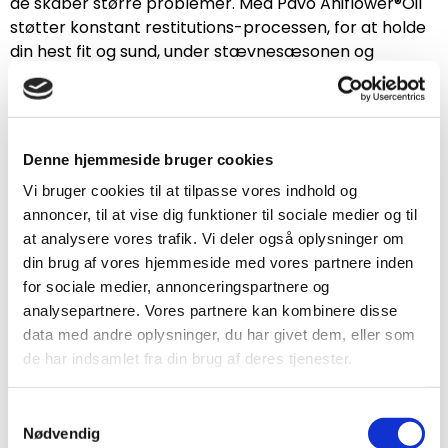
de skaber større problemer. Med Pavo Ahiflower®Oil
støtter konstant restitutions-processen, for at holde
din hest fit og sund, under stævnesæsonen og
længere!
Når en hest bliver ældre, har det muskuloskeletale
system naturligvis været igennem en del. Det bliver
Denne hjemmeside bruger cookies
oftere mere stift og ømt. Pavo Ahiflower®Oil holder din
seniorhest smidig og sund - for a lifetime.
Vi bruger cookies til at tilpasse vores indhold og
annoncer, til at vise dig funktioner til sociale medier og til
Bedre udseende: En sund pels og hår, som
at analysere vores trafik. Vi deler også oplysninger om
aldrig før
din brug af vores hjemmeside med vores partnere inden
Pavo Ahiflower®Oil får ikke kun din hest til at føle og
for sociale medier, annonceringspartnere og
bevæge sig bedre, men bidrager også til den
analysepartnere. Vores partnere kan kombinere disse
sundeste og mest skinnende pels. Det høje indhold af
data med andre oplysninger, du har givet dem, eller som
omega fedtsyrer får pelsen til at skinne enormt og de
de har indsamlet fra din brug af deres tjenester.
naturlige genoprettelige egenskaber hjælper til at
holde pelsen og huden sund.
Samtykkevalg
Nødvendig