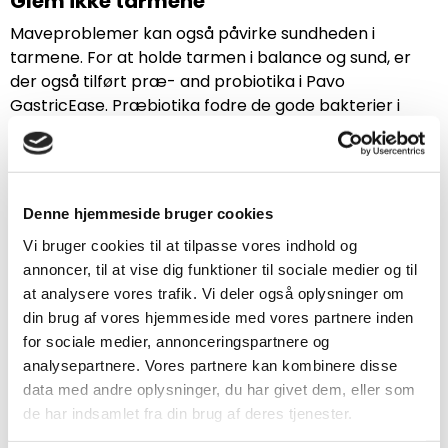
Glem ikke tarmene
Maveproblemer kan også påvirke sundheden i
tarmene. For at holde tarmen i balance og sund, er
der også tilført præ- and probiotika i Pavo
GastricEase. Præbiotika fodre de gode bakterier i
tarmen, som giver en god tarmflora. Probiotikaen er
faktisk de gode bakterier og stabilisere tarmfloraen,
samt fremmer fordøjeligheden. I Pavo GastricEase,
burger vi det velkendte probiotika Yea Sacc® som har
Denne hjemmeside bruger cookies
en bevist effekt.
Vi bruger cookies til at tilpasse vores indhold og
All-in-one: vitaminer, mineraler, energi &
annoncer, til at vise dig funktioner til sociale medier og til
protein
at analysere vores trafik. Vi deler også oplysninger om
din brug af vores hjemmeside med vores partnere inden
Når man fodre Pavo GastricEase, støttes
for sociale medier, annonceringspartnere og
mavesækken, men hesten får også dækket dens
analysepartnere. Vores partnere kan kombinere disse
daglig behov for vitaminer og mineraler. Denne
data med andre oplysninger, du har givet dem, eller som
balancerede mysli indeholder også den tilpasse
de har indsamlet fra din brug af deres tjenester.
mængde energi og protein til heste og ponyer i intet
eller let arbejde. Så Pavo GastricEase er den totale