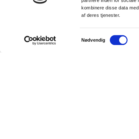
partnere inden for sociale
kombinere disse data med a
af deres tjenester.
Samtykkevalg
Nødvendig
Kundeservice
Om P
Kontakt
Om os
Ofte stillede spørgsmål
Team
Bliv Pavo-forhandler
Sustaina
Forhandlere
Partner
Bliv Pavo forhandler
Doping
Job