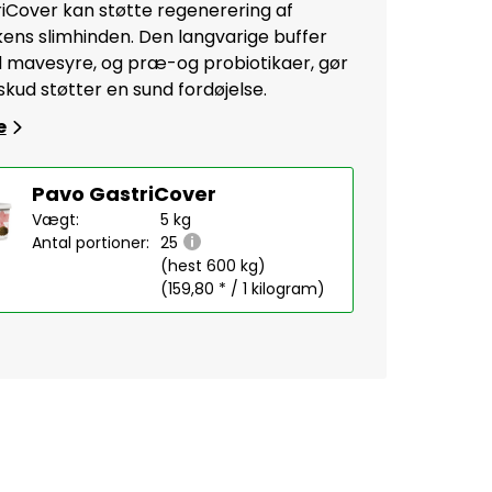
iCover kan støtte regenerering af
s slimhinden. Den langvarige buffer
 mavesyre, og præ-og probiotikaer, gør
lskud støtter en sund fordøjelse.
e
Pavo GastriCover
Vægt:
5 kg
Antal portioner:
25
(hest 600 kg)
(159,80 * / 1 kilogram)