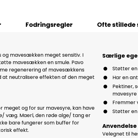
r
Fodringsregler
Ofte stilled
s og mavesækken meget sensitiv. I
Særlige eg
 støtte mavesækken en smule. Pavo
Støtter e
remme regenerering af mavesækkens
 at neutralisere effekten af den meget
Har en ant
Pektiner,
mavesyre
Fremmer v
for meget og for sur mavesyre, kan have
Støtter en
/ væg. Maerl, den røde alge/ tang er
kke bare fungerer som buffer for
Anvendelse
risk effekt.
Velegnet til h