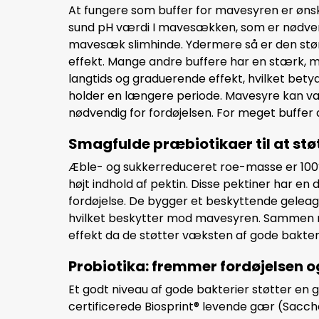
At fungere som buffer for mavesyren er øns
sund pH værdi I mavesækken, som er nødvend
mavesæk slimhinde. Ydermere så er den stør
effekt. Mange andre buffere har en stærk, me
langtids og graduerende effekt, hvilket be
holder en længere periode. Mavesyre kan væ
nødvendig for fordøjelsen. For meget buffer 
Smagfulde præbiotikaer til at st
Æble- og sukkerreduceret roe-masse er 100
højt indhold af pektin. Disse pektiner har en 
fordøjelse. De bygger et beskyttende gelea
hvilket beskytter mod mavesyren. Sammen 
effekt da de støtter væksten af gode bakteri
Probiotika: fremmer fordøjelsen o
Et godt niveau af gode bakterier støtter en 
certificerede Biosprint® levende gær (Sacc