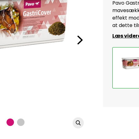
Pavo Gastr
mavesækken
effekt mod
at dette ti
Læs vider