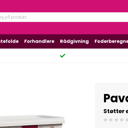
tefolde
Forhandlere
Rådgivning
Foderberegn
Pav
Støtter
Beoordeling: 0/5