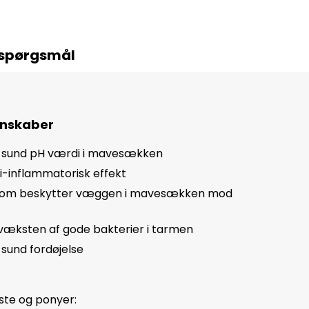
e spørgsmål
enskaber
n sund pH værdi i mavesækken
i-inflammatorisk effekt
 som beskytter væggen i mavesækken mod
æksten af gode bakterier i tarmen
 sund fordøjelse
este og ponyer: