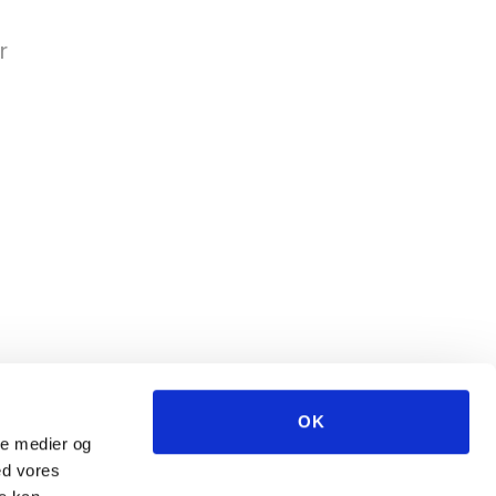
r
OK
ale medier og
ed vores