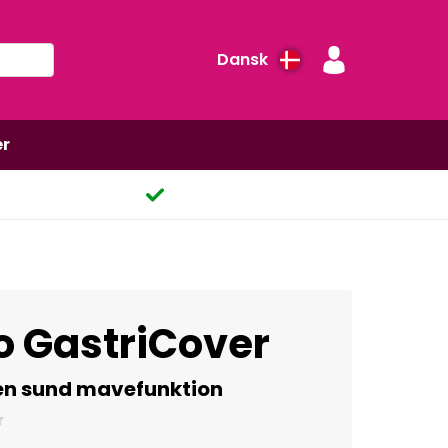
Dansk
er
o GastriCover
 en sund mavefunktion