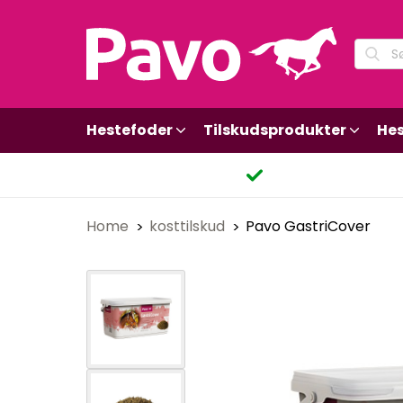
Hestefoder
Tilskudsprodukter
Hes
Home
kosttilskud
Pavo GastriCover