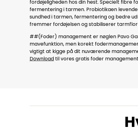
fordøjeligheden hos din hest. Specielt fibre 
fermentering i tarmen. Probiotikaen levende
sundhed i tarmen, fermentering og bedre udn
fremmer fordøjelsen og stabiliserer tarmflor
##(Foder) management er nøglen Pavo Gastr
mavefunktion, men korekt fodermanagement e
vigtigt at kigge på dit nuværende managemen
Download
til vores gratis foder management
H