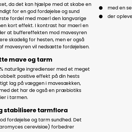
ket, da det kan hjælpe med at skabe en
med en se
igt for en god fordøjelse og sund
der opleve
ste fordel med maerl den langvarige
n kort effekt. I kontrast har maerl en
tyder at buffereffekten mod mavesyren
re skadelig for hesten, men er også
af mavesyren vil nedsætte fordøjelsen.
øtte mave og tarm
% naturlige ingredienser med et meget
dobbelt positive effekt på din hests
gtigt lag på væggen i mavesækken,
med det har de også en præbiotiks
er i tarmen.
g stabilisere tarmflora
god fordøjelse og tarm sundhed. Det
haromyces cerevisiae) forbedrer