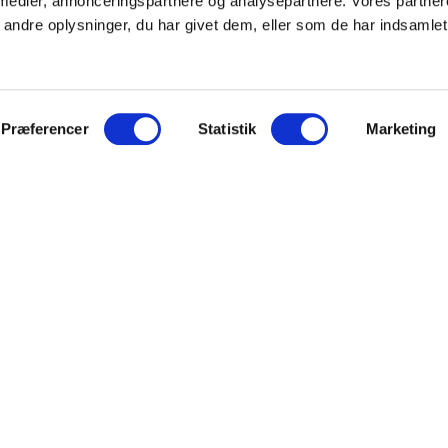
 medier, annonceringspartnere og analysepartnere. Vores partne
ndre oplysninger, du har givet dem, eller som de har indsamlet 
Præferencer
Statistik
Marketing
avo
bliity
e