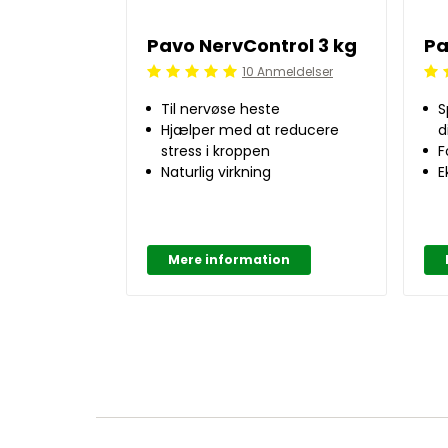
Pavo NervControl 3 kg
Pa
10 Anmeldelser
Beoordeling: 5/5
Beo
Til nervøse heste
S
Hjælper med at reducere
d
stress i kroppen
F
Naturlig virkning
E
Mere information