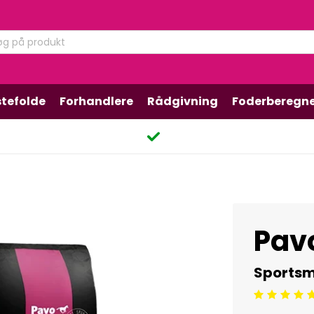
tefolde
Forhandlere
Rådgivning
Foderberegn
Pavo
Sportsmus
Beoordeling: 5/5