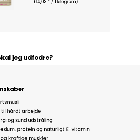
(14,03 * / 1 kilogram)
kal jeg udfodre?
enskaber
ortsmusli
 til hårdt arbejde
rgi og sund udstråling
ium, protein og naturligt E-vitamin
e og kraftige muskler