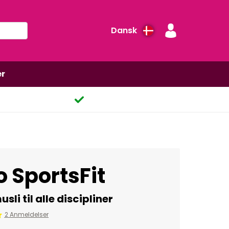
Dansk
er
 SportsFit
li til alle discipliner
2 Anmeldelser