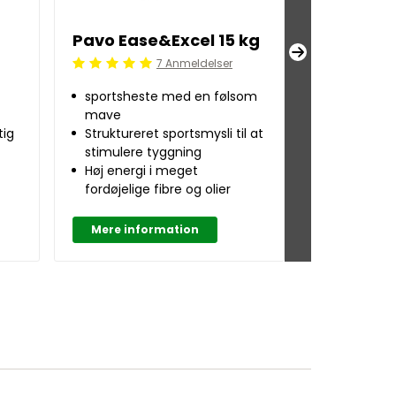
Pavo Ease&Excel 15 kg
Pavo Fibr
7 Anmeldelser
Beoordeling: 5/5
Beoordeling:
sportsheste med en følsom
Blanding af
mave
SpeediBee
tig
Struktureret sportsmysli til at
Støtter ge
stimulere tyggning
kondition 
Høj energi i meget
Meget lavt
fordøjelige fibre og olier
Mere information
Mere inf