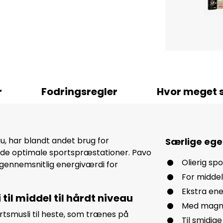
r
Fodringsregler
Hvor meget s
u, har blandt andet brug for
Særlige eg
 yde optimale sportspræstationer. Pavo
Olierig sp
 gennemsnitlig energiværdi for
For middel
Ekstra ene
 til middel til hårdt niveau
Med magnes
rtsmusli til heste, som trænes på
Til smidig