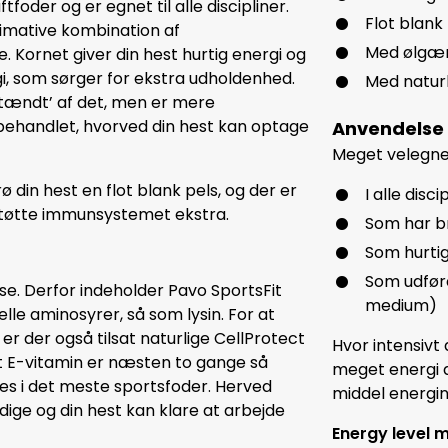
tfoder og er egnet til alle discipliner.
Flot blank 
timative kombination af
Med ølgær
. Kornet giver din hest hurtig energi og
gi, som sørger for ekstra udholdenhed.
Med naturl
r ‘tændt’ af det, men er mere
behandlet, hvorved din hest kan optage
Anvendelse
Meget velegnet
din hest en flot blank pels, og der er
I alle disci
 støtte immunsystemet ekstra.
Som har br
Som hurtig
Som udføre
sse. Derfor indeholder Pavo SportsFit
medium)
lle aminosyrer, så som lysin. For at
r der også tilsat naturlige CellProtect
Hvor intensivt 
igt E-vitamin er næsten to gange så
meget energi d
des i det meste sportsfoder. Herved
middel energin
dige og din hest kan klare at arbejde
Energy level 