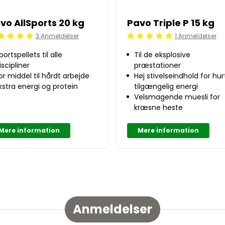
vo AllSports 20 kg
Pavo Triple P 15 kg
3 Anmeldelser
1 Anmeldelser
ordeling: 5/5
Beoordeling: 5/5
portspellets til alle
Til de eksplosive
iscipliner
præstationer
or middel til hårdt arbejde
Høj stivelseindhold for hur
kstra energi og protein
tilgængelig energi
Velsmagende muesli for
kræsne heste
Mere information
Mere information
Anmeldelser