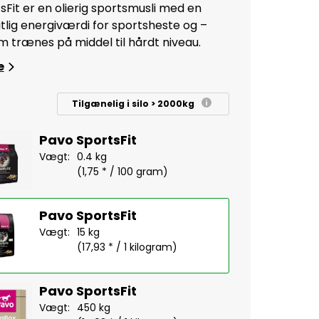
sFit er en olierig sportsmusli med en
lig energiværdi for sportsheste og –
m trænes på middel til hårdt niveau.
e
Tilgænelig i silo > 2000kg
Pavo SportsFit
Vægt:
0.4 kg
(1,75 * / 100 gram)
Pavo SportsFit
Vægt:
15 kg
(17,93 * / 1 kilogram)
Pavo SportsFit
Vægt:
450 kg