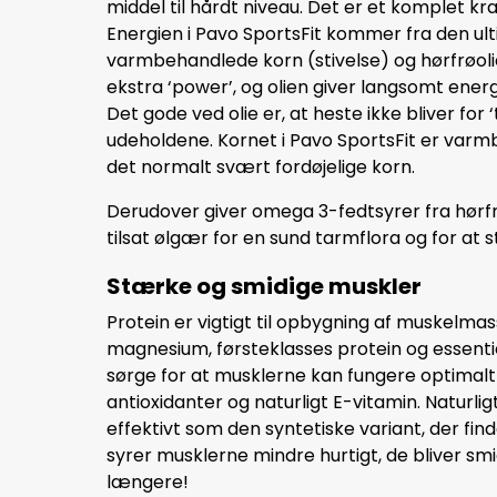
middel til hårdt niveau. Det er et komplet kraf
Energien i Pavo SportsFit kommer fra den ul
varmbehandlede korn (stivelse) og hørfrøolie
ekstra ‘power’, og olien giver langsomt ener
Det gode ved olie er, at heste ikke bliver fo
udeholdene. Kornet i Pavo SportsFit er varm
det normalt svært fordøjelige korn.
Derudover giver omega 3-fedtsyrer fra hørfrø 
tilsat ølgær for en sund tarmflora og for at
Stærke og smidige muskler
Protein er vigtigt til opbygning af muskelma
magnesium, førsteklasses protein og essentie
sørge for at musklerne kan fungere optimalt e
antioxidanter og naturligt E-vitamin. Naturl
effektivt som den syntetiske variant, der fin
syrer musklerne mindre hurtigt, de bliver smi
længere!