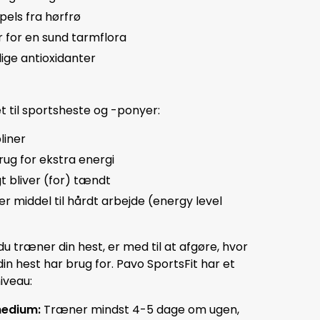
pels fra hørfrø
 for en sund tarmflora
ige antioxidanter
 til sportsheste og -ponyer:
pliner
ug for ekstra energi
t bliver (for) tændt
r middel til hårdt arbejde (energy level
du træner din hest, er med til at afgøre, hvor
in hest har brug for. Pavo SportsFit har et
iveau:
medium:
Træner mindst 4-5 dage om ugen,