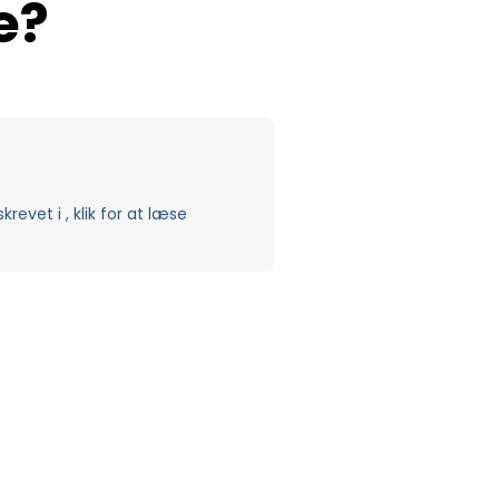
e?
evet i , klik for at læse