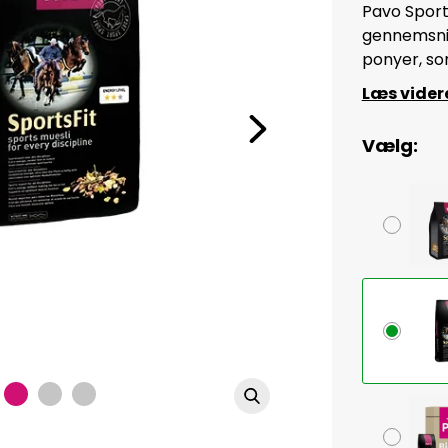
Pavo Sport
gennemsnit
ponyer, so
Læs vider
Vælg: