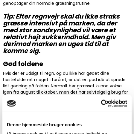
genoptager din normale græsningsrutine.
Tip: Efter regnvejr skal du ikke straks
græsse intensivt på marken, da der
med stor sandsynlighed vil være et
relativt højt sukkerindhold. Men giv
derimod marken en uges tid til at
komme sig.
Gød foldene
Hvis der er udsigt til regn, og du ikke har gødet dine
hestefolde ret meget i foråret, er det en god idé at sprede
lidt gødning på folden. Normalt bør græsset kunne vokse
igen fra august til oktober, men det har selvfølgelig brug for
næringsstoffer. Det er her, du med fordel kan bruge Pavo
FieldCare. Denne gødning er specielt beregnet til
hestegræsgange og indeholder en særlig
kvælstofforbindelse, der frigives langsomt - i løbet af 2-3
måneder - i modsætning til "normal" gødning, hvor det
Denne hjemmeside bruger cookies
allerede frigives i løbet af et par dage, hvilket resulterer i et
Vi bruger cookies til at tilpasse vores indhold og