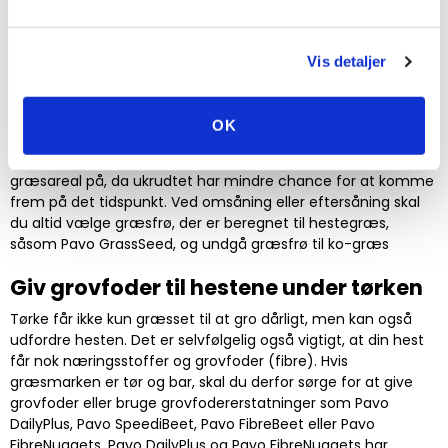
(rødderne i vandet), og se græsset
komme op igen inden for 2 dage. Det
giver en idé om, hvor godt græsset kan
Vis detaljer
komme sig, når regnen falder igen.
(Kilde: Eurofins Agro)
OK
Hvis konklusionen er, at du er nødt til at efterså eller efterså
græsarealet, er efteråret det bedste tidspunkt at forny et
græsareal på, da ukrudtet har mindre chance for at komme
frem på det tidspunkt. Ved omsåning eller eftersåning skal
du altid vælge græsfrø, der er beregnet til hestegræs,
såsom Pavo GrassSeed, og undgå græsfrø til ko-græs
Giv grovfoder til hestene under tørken
Tørke får ikke kun græsset til at gro dårligt, men kan også
udfordre hesten. Det er selvfølgelig også vigtigt, at din hest
får nok næringsstoffer og grovfoder (fibre). Hvis
græsmarken er tør og bar, skal du derfor sørge for at give
grovfoder eller bruge grovfodererstatninger som Pavo
DailyPlus, Pavo SpeediBeet, Pavo FibreBeet eller Pavo
FibreNuggets. Pavo DailyPlus og Pavo FibreNuggets har