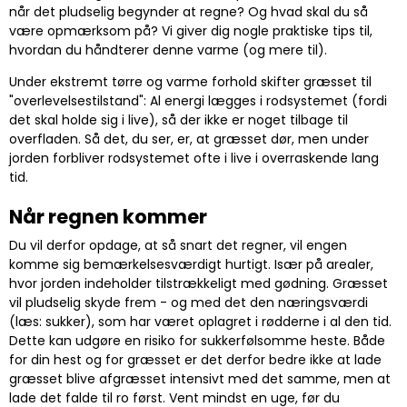
når det pludselig begynder at regne? Og hvad skal du så
være opmærksom på? Vi giver dig nogle praktiske tips til,
hvordan du håndterer denne varme (og mere til).
Under ekstremt tørre og varme forhold skifter græsset til
"overlevelsestilstand": Al energi lægges i rodsystemet (fordi
det skal holde sig i live), så der ikke er noget tilbage til
overfladen. Så det, du ser, er, at græsset dør, men under
jorden forbliver rodsystemet ofte i live i overraskende lang
tid.
Når regnen kommer
Du vil derfor opdage, at så snart det regner, vil engen
komme sig bemærkelsesværdigt hurtigt. Især på arealer,
hvor jorden indeholder tilstrækkeligt med gødning. Græsset
vil pludselig skyde frem - og med det den næringsværdi
(læs: sukker), som har været oplagret i rødderne i al den tid.
Dette kan udgøre en risiko for sukkerfølsomme heste. Både
for din hest og for græsset er det derfor bedre ikke at lade
græsset blive afgræsset intensivt med det samme, men at
lade det falde til ro først. Vent mindst en uge, før du