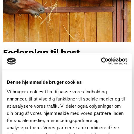
Foderplan til hest
Hvis du vil sørge for at din hest altid har en sund vægt, så er
det en god idé at få beregnet en foderplan til din hest. En
foderplan giver råd til hvordan du skal fodre din hest ud fra
en masse oplysninger du har tastet ind for at få det mest
Denne hjemmeside bruger cookies
optimale svar.
Vi bruger cookies til at tilpasse vores indhold og
Vores foderberegner tager bl.a. højde for sæson på året,
annoncer, til at vise dig funktioner til sociale medier og til
hvor meget arbejde hesten laver/hvor aktiv hesten er og
at analysere vores trafik. Vi deler også oplysninger om
hvor meget hesten græsser. Hvis disse situationer ændrer
din brug af vores hjemmeside med vores partnere inden
sig, f.eks. sæson og dermed også tid på græs, så er det en
for sociale medier, annonceringspartnere og
god idé at beregne en ny foderplan. På den måde sikrer du,
analysepartnere. Vores partnere kan kombinere disse
at hesten altid får korrekt type og mængde foder.