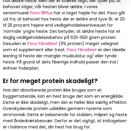
hos ældre heste. Men der er stærke tegn, der tyder på, at
behovet stiger, når hesten bliver ældre. I vores
seniormuesli
Pavo 18Plus
har vi taget højde for det. Pavo går
ud fra, at behovet hos heste der er ældre end tyve år, er 20
til 25 procent højere end vedligeholdelsesniveauet for
’normale’ yngre heste. Det betyder, at ældre heste har et
daglig vedligeholdelsesbehov på 625-650 gram protein.
Desuden er
Pavo FibreBeet
(11% protein) meget velegnet
som et supplement eller treat.
Pavo FibreBeet
er den ideelle
løsning til heste der mangler muskulatur og/ eller tynde
heste. På grund af dets fiberrige indhold passer den ind i
enhver foderplan.
Er for meget protein skadeligt?
Hvis det absorberede protein ikke bruges som et
byggemateriale, kan en hest bruge det som en energikilde.
Dette er ikke skadeligt, men det er heller ikke særlig effektivt.
Overskydende protein udskilles gennem nyrerne som
ammoniak. Dette er belastende for stalden, miljøet og heste
med åndedrætsbesvær. Derfor er det vigtigt, at indtagelsen
er i balance med det, din hest har brug for.