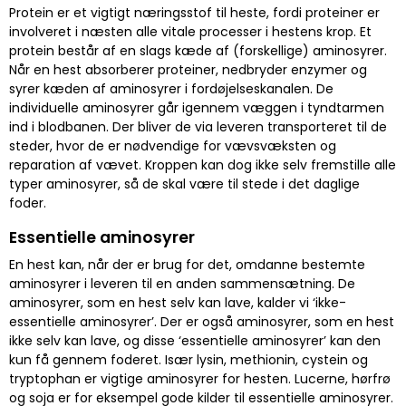
Protein er et vigtigt næringsstof til heste, fordi proteiner er
involveret i næsten alle vitale processer i hestens krop. Et
protein består af en slags kæde af (forskellige) aminosyrer.
Når en hest absorberer proteiner, nedbryder enzymer og
syrer kæden af aminosyrer i fordøjelseskanalen. De
individuelle aminosyrer går igennem væggen i tyndtarmen
ind i blodbanen. Der bliver de via leveren transporteret til de
steder, hvor de er nødvendige for vævsvæksten og
reparation af vævet. Kroppen kan dog ikke selv fremstille alle
typer aminosyrer, så de skal være til stede i det daglige
foder.
Essentielle aminosyrer
En hest kan, når der er brug for det, omdanne bestemte
aminosyrer i leveren til en anden sammensætning. De
aminosyrer, som en hest selv kan lave, kalder vi ‘ikke-
essentielle aminosyrer’. Der er også aminosyrer, som en hest
ikke selv kan lave, og disse ‘essentielle aminosyrer’ kan den
kun få gennem foderet. Især lysin, methionin, cystein og
tryptophan er vigtige aminosyrer for hesten. Lucerne, hørfrø
og soja er for eksempel gode kilder til essentielle aminosyrer.