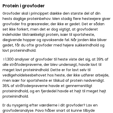
Protein i grovfoder
Grovfoder skal i princippet dække den største del af din
hests daglige proteinbehov. Men stadig flere hesteejere giver
grovfoder fra græsarealer, der ikke er gødet. Det er sådan
set ikke forkert, men det er dog vigtigt, at grovfoderet
indeholder tilstrækkeligt protein, især til sportsheste,
diegivende hopper og opvoksende føl. Når jorden ikke bliver
gødet, får du ofte grovfoder med højere sukkerindhold og
lavt proteinindhold.
I 1.300 analyser af grovfoder til heste viste det sig, at 39% af
alle stråfoderprøverne, der blev undersøgt, havde lavt til
meget lavt proteinindhold. Dette er for lavt selv til
vedligeholdelsesbehovet hos heste, der ikke udfører arbejde,
men især for sportsheste er tilskud af protein nødvendigt.
36% af stråfoderprøverne havde et gennemsnitligt
proteinindhold, og en fjerdedel havde et højt til meget højt
proteinindhold.
Er du nysgerrig efter værdierne i dit grovfoder? Lav en
grovfoderanalyse. Pavo håber snart at kunne tilbyde