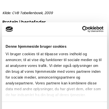
Kilde: CVB Tabellenboek, 2009
Protein i hestefoder
Det er altså vigtigt at afstemme indholdet af protein i
foderrationen med behovet hos din hest. For eksempel har
drægtige og diegivende hopper et andet proteinbehov end
heste, der rides rekreativt, eller heste, der skal udføre hårdt
Denne hjemmeside bruger cookies
arbejde i sport.
Vi bruger cookies til at tilpasse vores indhold og
Opdræt
annoncer, til at vise dig funktioner til sociale medier og til
at analysere vores trafik. Vi deler også oplysninger om
Føl og plage i vækst, drægtige og diegivende hopper har
din brug af vores hjemmeside med vores partnere inden
brug for en masse næringsstoffer. Derfor har vores
avlsprodukter
Pavo PodoLac
,
Pavo PodoStart
og
Pavo
for sociale medier, annonceringspartnere og
PodoGrow
relativt højt og kvalitativt proteinindhold.
analysepartnere. Vores partnere kan kombinere disse
data med andre oplysninger, du har givet dem, eller som
Sport
de har indsamlet fra din brug af deres tjenester.
Hårdtarbejdende sportsheste har blandt andet også brug for
tilstrækkeligt protein til muskelopbygning og
Samtykkevalg