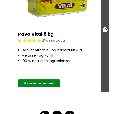
Pavo Vital 8 kg
Pa
21 Anmeldelser
Beoordeling: 5/5
Beoo
Dagligt vitamin- og mineraltilskud
s
Melasse- og kornfri
St
100 % naturlige ingredienser
t
Hø
ol
Mere information
M