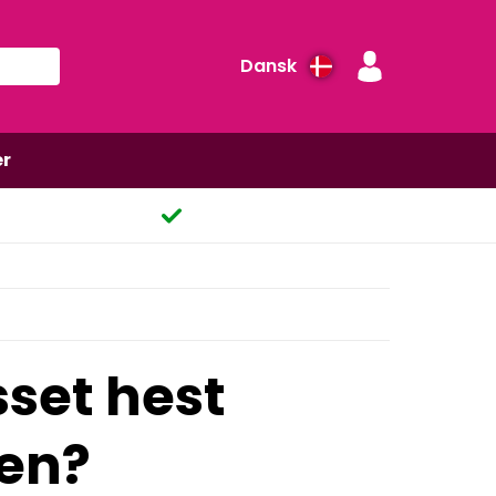
Dansk
er
sset hest
ten?