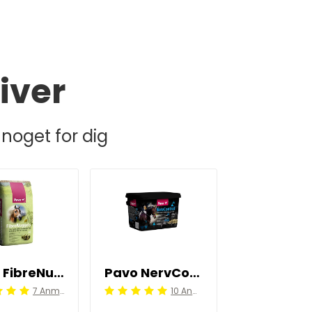
iver
noget for dig
Pavo FibreNuggets 20 kg
Pavo NervControl 3 kg
7 Anmeldelser
10 Anmeldelser
ling: 5/5
Beoordeling: 5/5