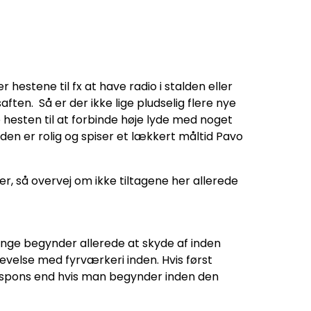
stene til fx at have radio i stalden eller
ten. Så er der ikke lige pludselig flere nye
hesten til at forbinde høje lyde med noget
 den er rolig og spiser et lækkert måltid Pavo
r, så overvej om ikke tiltagene her allerede
nge begynder allerede at skyde af inden
plevelse med fyrværkeri inden. Hvis først
espons end hvis man begynder inden den