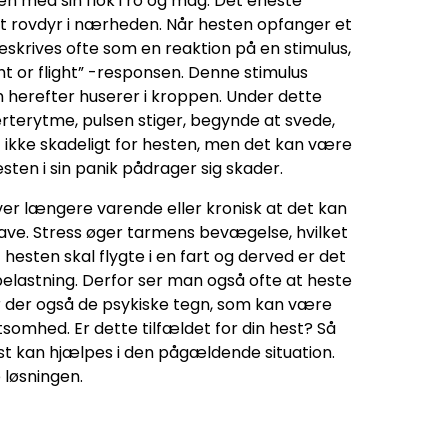
 med sin flok i ro og mag. Det eneste
et rovdyr i nærheden. Når hesten opfanger et
beskrives ofte som en reaktion på en stimulus,
ght or flight” -responsen. Denne stimulus
m herefter huserer i kroppen. Under dette
jerterytme, pulsen stiger, begynde at svede,
t ikke skadeligt for hesten, men det kan være
en i sin panik pådrager sig skader.
 bliver længere varende eller kronisk at det kan
 mave. Stress øger tarmens bevægelse, hvilket
 hesten skal flygte i en fart og derved er det
elastning. Derfor ser man også ofte at heste
er der også de psykiske tegn, som kan være
somhed. Er dette tilfældet for din hest? Så
st kan hjælpes i den pågældende situation.
 løsningen.