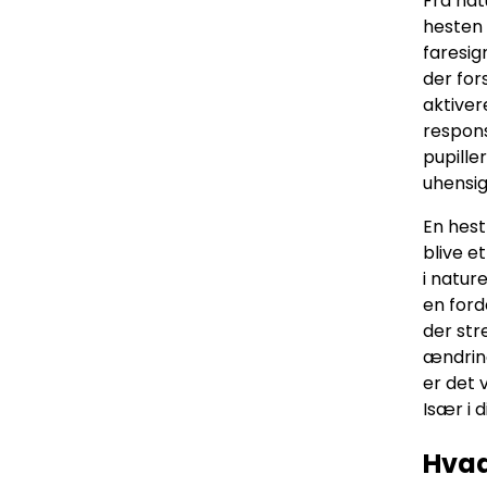
Fra nat
hesten 
faresig
der for
aktiver
respons
pupille
uhensig
En hest 
blive e
i natur
en ford
der str
ændring
er det 
Især i 
Hvad