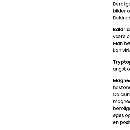
Berolig
bilder 
Baldria
Baldri
være op
Man bør
kan vir
Trypto
angst o
Magne
hestens
Calcium
magnesi
berolig
øges og
en posi