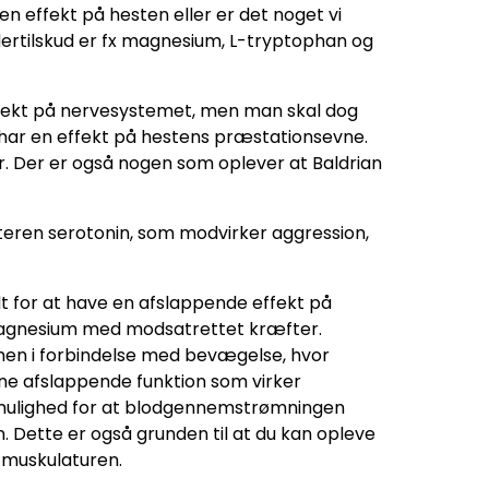
n effekt på hesten eller er det noget vi
odertilskud er fx magnesium, L-tryptophan og
ffekt på nervesystemet, men man skal dog
har en effekt på hestens præstationsevne.
r. Der er også nogen som oplever at Baldrian
teren serotonin, som modvirker aggression,
 for at have en afslappende effekt på
 magnesium med modsatrettet kræfter.
mmen i forbindelse med bevægelse, hvor
nne afslappende funktion som virker
r mulighed for at blodgennemstrømningen
 Dette er også grunden til at du kan opleve
i muskulaturen.