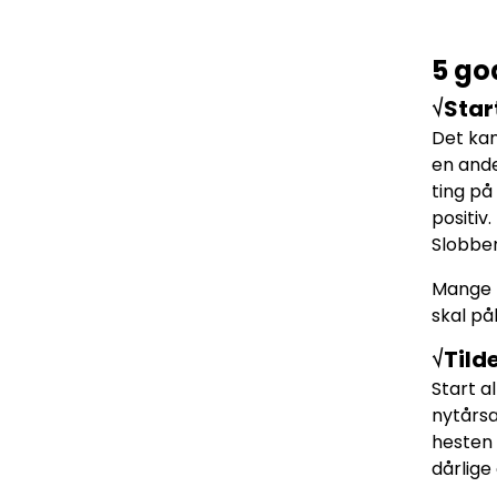
5 god
√Start
Det kan
en ande
ting på
positiv
Slobbe
Mange b
skal på
√Tild
Start a
nytårsa
hesten 
dårlige