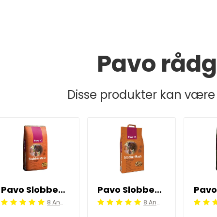
Pavo rådg
Disse produkter kan være 
Pavo SlobberMash 15 kg
Pavo SlobberMash 6 kg
8 Anmeldelser
8 Anmeldelser
Beoordeling: 5/5
Beoordeling: 5/5
Beoorde