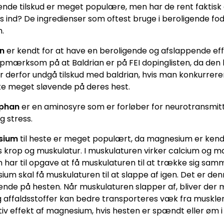
ende tilskud er meget populære, men har de rent faktisk e
os ind? De ingredienser som oftest bruge i beroligende f
n.
an
er kendt for at have en beroligende og afslappende e
mærksom på at Baldrian er på FEI dopinglisten, da den 
 derfor undgå tilskud med baldrian, hvis man konkurrere
ke meget sløvende på deres hest.
phan
er en aminosyre som er forløber for neurotransmit
g stress.
sium
til heste er meget populært, da magnesium er kendt
 krop og muskulatur. I muskulaturen virker calcium og
 har til opgave at få muskulaturen til at trække sig sa
um skal få muskulaturen til at slappe af igen. Det er de
ende på hesten. Når muskulaturen slapper af, bliver de
 affaldsstoffer kan bedre transporteres væk fra musklen.
tiv effekt af magnesium, hvis hesten er spændt eller øm 