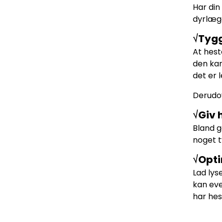
Har din
dyrlæg
√Tygg
At hest
den kan
det er 
Derudov
√Giv 
Bland g
noget t
√Opti
Lad lys
kan eve
har hes