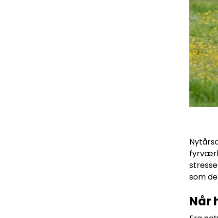
Nytårsa
fyrværk
stresse
som den
Når 