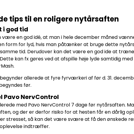
e tips til en roligere nytårsaften
 i god tid
 være en god idé, at man i hele december måned vænner he
n form for lyd, hvis man påtænker at bruge dette nytårsaf
 samme tid. Derudover kan det være en god ide at træne 
. Dette kan fx gøres ved at afspille høje lyde samtidig med
rMash.
egynder allerede at fyre fyrværkeri af før d. 31. decembe
begyndes før.
el Pavo NervControl
llerede med Pavo NervControl 7 dage før nytårsaften. Ma
ften, og der er derfor risiko for at hesten får en dårlig o
er stresset, så kan det være svære at få den ønskede r
 oplevelse indtræffer.