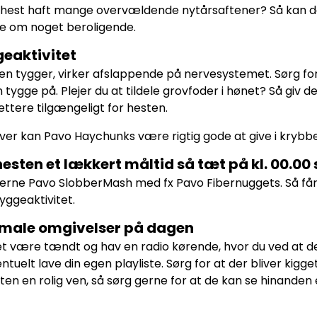
 hest haft mange overvældende nytårsaftener? Så kan d
e om noget beroligende.
eaktivitet
en tygger, virker afslappende på nervesystemet. Sørg for 
 tygge på. Plejer du at tildele grovfoder i hønet? Så giv 
lettere tilgængeligt for hesten.
er kan Pavo Haychunks være rigtig gode at give i krybbe
hesten et lækkert måltid så tæt på kl. 00.00
erne Pavo SlobberMash med fx Pavo Fibernuggets. Så får
yggeaktivitet.
male omgivelser på dagen
et være tændt og hav en radio kørende, hvor du ved at der 
ntuelt lave din egen playliste. Sørg for at der bliver kigge
ten en rolig ven, så sørg gerne for at de kan se hinanden