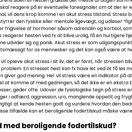
urens siden vil hesten græsse det meste af dagen sammen
skal reagere på er eventuelle faresignaler om at der er 
nal, vil dens krop komme i en akut stress tilstand. Stress 
styrrer den fysiske eller mentale ligevægt, og udløser “fi
er frigivelse af hormoner såsom adrenalin og kortisol, so
 reagerer hesten ved fx at blive urolig, få en hurtigere h
rne udvider sig og panik. Akut stress er som udgangspunk
tsmæssigt for os mennesker og det kan også være at hest
vil opleve akut stress i sit liv, det er først, når stressen
t problem. En stresset hest kan fx have let ved at få løs
en giver god mening. Her vil stress være en indikator på at
el at komme af med gødningen, så det ikke er en ekstra b
esser, gøder ofte. Udover de fysiologiske tegn på stress 
er i adfærd, aggression, uro, manglende appetit og frygt
vigtigt at kende hesten godt og vurdere hvordan den bed
disse tilfælde kan et beroligende fodertilskud måske være
 med beroligende fodertilskud?