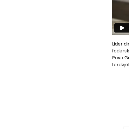
Lider d
fodersk
Pavo Gu
fordøje