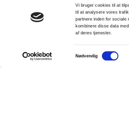
Vi bruger cookies til at til
til at analysere vores tra
partnere inden for sociale
kombinere disse data med a
af deres tjenester.
Samtykkevalg
Nødvendig
Kundeservice
Om P
Kontakt
Om os
Ofte stillede spørgsmål
Team
Bliv Pavo-forhandler
Sustaina
Forhandlere
Partner