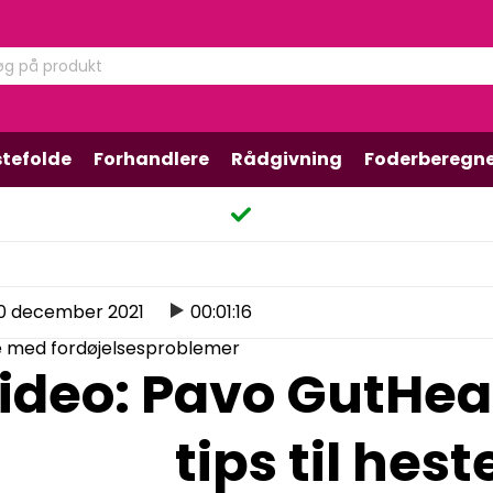
tefolde
Forhandlere
Rådgivning
Foderberegn
0 december 2021
00:01:16
ste med fordøjelsesproblemer
ideo: Pavo GutHeal
tips til hes