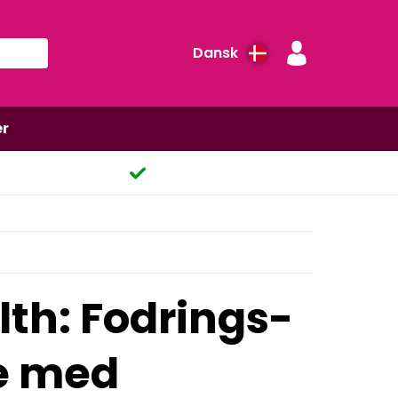
Dansk
er
th: Fodrings-
te med