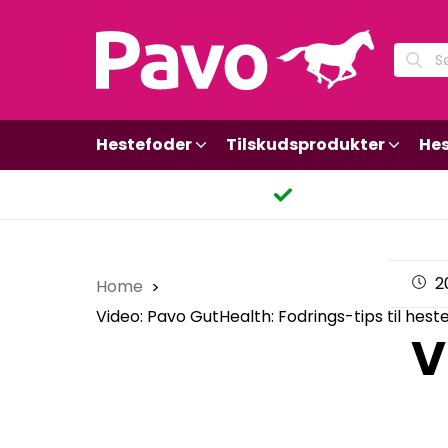
Hestefoder
Tilskudsprodukter
Hes
2
Home
Video: Pavo GutHealth: Fodrings-tips til he
V