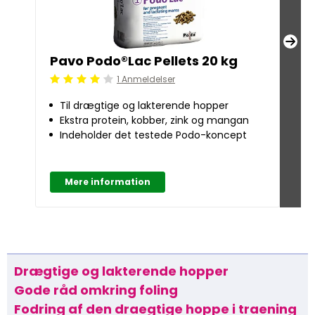
Pavo Podo®Lac Pellets 20 kg
Pa
1 Anmeldelser
Beoordeling: 4/5
Beoo
Til drægtige og lakterende hopper
Mi
Ekstra protein, kobber, zink og mangan
Su
Indeholder det testede Podo-koncept
Vi
Mere information
M
Drægtige og lakterende hopper
Gode råd omkring foling
Fodring af den draegtige hoppe i traening