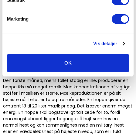
den indeholder antistoffer. De er omgivelsesspecifikke,
hvilket betyder at de virker mod sygdomme fra tidspunktet,
hvor føllet kommer til verden. Det frarådes derfor også at
Marketing
flytte en avlshoppe lige inden folingen. Råmælk er vitalt for
nyfødte føl. Som avler er det da også vigtigt at være
forberedt hvis hoppen – uanset årsag –
ikke kan give råmælk. Undersøg om en avler i nærheden
Vis detaljer
eventuelt har dybfrossen råmælk liggende eller kontakt
dyrlægen. Ved Pavo har vi også
Pavo S.O.S Kit
liggende hvis
uheldet er ude.
OK
Laktationsperiode
Den første måned, mens føllet stadig er lille, producerer en
hoppe ikke så meget mælk. Men koncentrationen af vigtige
stoffer i mælken er større. Mælkeproduktionen er på sit
højeste når føllet er to og tre måneder. En hoppe giver da
omtrent 18 til 20 liter mælk pr dag. Det kræver enorm meget
energi. En hoppe skal bogstaveligt talt æde for to, fordi
ernæringsbehovet ligger to gange så højt som hos en
normal hest og kan sammenlignes med en military-hest
eller en væddeløbshest på højeste niveau, som er i fuld