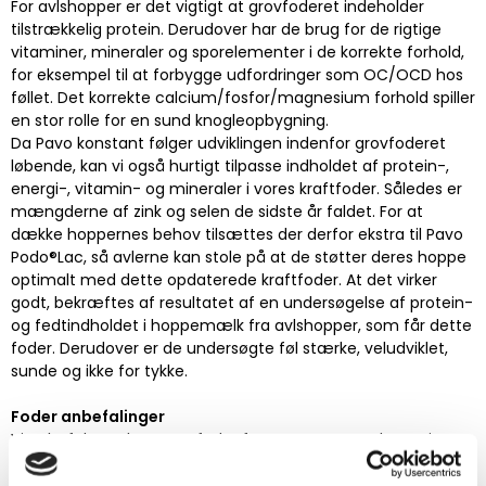
For avlshopper er det vigtigt at grovfoderet indeholder
tilstrækkelig protein. Derudover har de brug for de rigtige
vitaminer, mineraler og sporelementer i de korrekte forhold,
for eksempel til at forbygge udfordringer som OC/OCD hos
føllet. Det korrekte calcium/fosfor/magnesium forhold spiller
en stor rolle for en sund knogleopbygning.
Da Pavo konstant følger udviklingen indenfor grovfoderet
løbende, kan vi også hurtigt tilpasse indholdet af protein-,
energi-, vitamin- og mineraler i vores kraftfoder. Således er
mængderne af zink og selen de sidste år faldet. For at
dække hoppernes behov tilsættes der derfor ekstra til Pavo
Podo®Lac, så avlerne kan stole på at de støtter deres hoppe
optimalt med dette opdaterede kraftfoder. At det virker
godt, bekræftes af resultatet af en undersøgelse af protein-
og fedtindholdet i hoppemælk fra avlshopper, som får dette
foder. Derudover er de undersøgte føl stærke, veludviklet,
sunde og ikke for tykke.
Foder anbefalinger
Vi anbefaler at bruge et foder fra vores Pavo Podo® serie. Her
har vi følgende produkter til avlshoppen
Pavo Podo®Lac Pellets