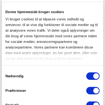
Pavo Podo®Lac Muesli
Pavo Podo®Care
Denne hjemmeside bruger cookies
Vi bruger cookies til at tilpasse vores indhold og
Brug den mængde der er anvist på sækken i forhold til
hoppens vægt og fordel foderet over minimum 3 fodringer.
annoncer, til at vise dig funktioner til sociale medier og til
Vi anbefaler, at du senest begynder tre måneder inden
at analysere vores trafik. Vi deler også oplysninger om
folingen og indtil laktationsperioden er ovre. Du kan også
din brug af vores hjemmeside med vores partnere inden
starte tidligere med foderet og det kan være en fordel, hvis
for sociale medier, annonceringspartnere og
hoppen er til den tynde side.
analysepartnere. Vores partnere kan kombinere disse
Derudover tildel gerne grovfoder ad. libitum, medmindre
data med andre oplysninger, du har givet dem, eller som
hoppen er overvægtigt. I så fald giv afmålt grovfoder
de har indsamlet fra din brug af deres tjenester.
(minimum 1,5 kg grovfoder pr. 100 kg hest) fordelt udover
hele dagen.
Vælg gerne et grovfoder som har et proteinindhold over
Samtykkevalg
middel - dette gør det lettere at imødekomme hoppens
Nødvendig
øget behov for protein.
Råmælk
Præferencer
Modermælk indeholder alle nødvendige stoffer til et godt
immunforsvar og vækst. Den første mælk som produceres
kaldes ”råmælk”. Denne råmælk er væsentlig for et føl, da
Statistik