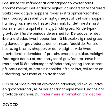
I de sidste tre måneder af drægtigheden vokser føllet
enormt meget. Det er derfor vigtigt, at understøtte fosterets
vækst ved at give hoppens foder ekstra opmærksomhed.
Frisk forårsgræs indeholder rigtig meget af det som hoppen
har brug for, men da heste i Danmark for det meste først
kommer ud fra april eller maj på fuld græs, får de typisk
grovfoder i første periode de er med føl. Derudover er det
ikke alle steder, hvor hoppen kan få tilstrækkelig med græs
og derved er grovfoderet den primære fødekilde. For alle
heste, og især avlshopper, er det vigtigt at vide hvad
grovfoderet indeholder af protein, energi og sukker. Heldigvis
foretages der nu oftere analyser af grovfoderet. Pavo har i
mere end 10 år undersøgt stråfoderanalyser og konstateret
på basis deraf, at proteinindholdet ofte er lavt, hvilket er en
udfordring, hvis man er en avlshoppe.
Hvis du vil vide hvad dit grovfoder indholder, så skal du have
en grovfoderanalyse. Vi har et samarbejde med Eurofins om
grovfoderanalyser.
Du finder mere information om det her
OC/OCD