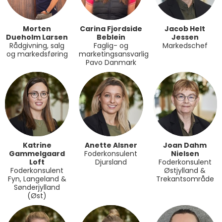
Morten
Carina Fjordside
Jacob Helt
Dueholm Larsen
Beblein
Jessen
Rådgivning, salg
Faglig- og
Markedschef
og markedsføring
marketingsansvarlig
Pavo Danmark
Katrine
Anette Alsner
Joan Dahm
Gammelgaard
Foderkonsulent
Nielsen
Loft
Djursland
Foderkonsulent
Foderkonsulent
Østjylland &
Fyn, Langeland &
Trekantsområde
Sønderjylland
(Øst)