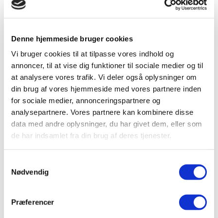
Denne hjemmeside bruger cookies
Vi bruger cookies til at tilpasse vores indhold og
Forårs tips
annoncer, til at vise dig funktioner til sociale medier og til
at analysere vores trafik. Vi deler også oplysninger om
Læs mere
0 minutter
din brug af vores hjemmeside med vores partnere inden
for sociale medier, annonceringspartnere og
analysepartnere. Vores partnere kan kombinere disse
data med andre oplysninger, du har givet dem, eller som
Læs mere her
de har indsamlet fra din brug af deres tjenester.
Samtykkevalg
Nødvendig
Præferencer