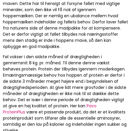
maven. Dette har til hensigt at forsyne føllet med vigtige
mineraler, som den ikke vil få nok af igennem
hoppemælken. Der er nemlig en ubalance mellem hvad
hoppemælken indeholder og føllets behov. Derfor laver føllet
fra naturens side af denne madpakke for at kompensere.
Det er derfor vigtigt at føllet tilbydes nok næringsstoffer
mens den stadig er inde i hoppens mave, så den kan
opbygge en god madpakke.
Føl vokser i den sidste måned af drægtigheden i
gennemsnit 8 kg. pr. måned. Til denne denne vækst
behøves protein. Protein der tilbydes igennem moderkagen.
Ernæringsmæssige behov hos hoppen af protein er derfor i
de sidste 3 måneder meget højere end i begyndelsen af
drægtighedsperioden. At give lidt mere grovfoder i de sidste
måneder af drægtigheden er ikke nok til at dække dette
behov. Det er især i denne periode af drægtigheden vigtigt
at give en høj kvalitet af protein. Her kan
Pavo
ProteinPlus
være et passende produkt, da det er et kvalitets
proteinprodukt som tilfører alle de essentielle aminosyrer,
samtidig er den lav på kalorier og indeholder ingen sukker og
stivelse.