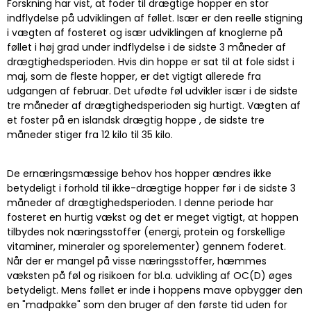
Forskning har vist, at foder til drægtige hopper en stor
indflydelse på udviklingen af føllet. Især er den reelle stigning
i vægten af fosteret og især udviklingen af knoglerne på
føllet i høj grad under indflydelse i de sidste 3 måneder af
drægtighedsperioden. Hvis din hoppe er sat til at fole sidst i
maj, som de fleste hopper, er det vigtigt allerede fra
udgangen af februar. Det ufødte føl udvikler især i de sidste
tre måneder af drægtighedsperioden sig hurtigt. Vægten af
et foster på en islandsk drægtig hoppe , de sidste tre
måneder stiger fra 12 kilo til 35 kilo.
De ernæringsmæssige behov hos hopper ændres ikke
betydeligt i forhold til ikke-drægtige hopper før i de sidste 3
måneder af drægtighedsperioden. I denne periode har
fosteret en hurtig vækst og det er meget vigtigt, at hoppen
tilbydes nok næringsstoffer (energi, protein og forskellige
vitaminer, mineraler og sporelementer) gennem foderet.
Når der er mangel på visse næringsstoffer, hæmmes
væksten på føl og risikoen for bl.a. udvikling af OC(D) øges
betydeligt. Mens føllet er inde i hoppens mave opbygger den
en "madpakke" som den bruger af den første tid uden for