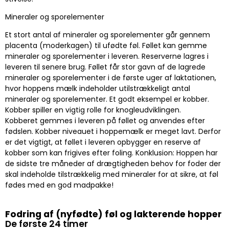
Mineraler og sporelementer
Et stort antal af mineraler og sporelementer går gennem
placenta (moderkagen) til ufødte føl. Føllet kan gemme
mineraler og sporelementer i leveren. Reserverne lagres i
leveren til senere brug. Føllet får stor gavn af de lagrede
mineraler og sporelementer i de første uger af laktationen,
hvor hoppens mælk indeholder utilstrækkeligt antal
mineraler og sporelementer. Et godt eksempel er kobber.
Kobber spiller en vigtig rolle for knogleudviklingen.
Kobberet gemmes i leveren på føllet og anvendes efter
fødslen. Kobber niveauet i hoppemælk er meget lavt. Derfor
er det vigtigt, at føllet i leveren opbygger en reserve af
kobber som kan frigives efter foling. Konklusion: Hoppen har
de sidste tre måneder af drægtigheden behov for foder der
skal indeholde tilstrækkelig med mineraler for at sikre, at føl
fødes med en god madpakke!
Fodring af (nyfødte) føl og lakterende hopper
De første 24 timer