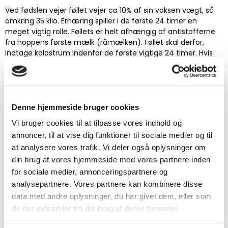
Ved fødslen vejer føllet vejer ca 10% af sin voksen vægt, så
omkring 35 kilo. Ernæring spiller i de første 24 timer en
meget vigtig rolle. Føllets er helt afhængig af antistofferne
fra hoppens første mælk (råmælken). Føllet skal derfor,
indtage kolostrum indenfor de første vigtige 24 timer. Hvis
det af en eller anden grund ikke lykkes (føllet vil ikke drikke,
hoppen afviser føl mm.), skal du med det samme skaffe
råmælk et andet sted fra.
Pavo S.O.S.-Kit
indeholdende kunstig fremstillet råmælk og
kan skaffes via
døgnservice.
Denne hjemmeside bruger cookies
Hos et sundt føl starter optagelsen af kolostrum ca 2-4
Vi bruger cookies til at tilpasse vores indhold og
timer (med en spændvidde fra 0,5 til 7 timer) efter fødslen.
annoncer, til at vise dig funktioner til sociale medier og til
Et føl drikker i løbet af de første 12 timer en total mængde på
at analysere vores trafik. Vi deler også oplysninger om
3-5 liter råmælk/ mælk. Inden
din brug af vores hjemmeside med vores partnere inden
Hvad sker der, når et sundt føl er født?
for sociale medier, annonceringspartnere og
En sundt føl vil indenfor:
analysepartnere. Vores partnere kan kombinere disse
Stå op <0-2 timer
data med andre oplysninger, du har givet dem, eller som
Drikker <2-4 timer
de har indsamlet fra din brug af deres tjenester.
Galop <4 timer
Urinere <8 timer