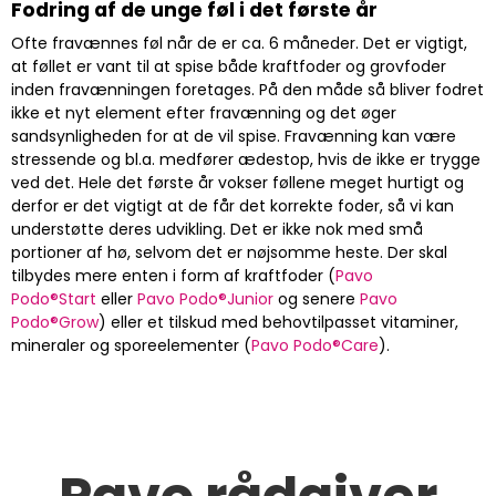
Fodring af de unge føl i det første år
Ofte fravænnes føl når de er ca. 6 måneder. Det er vigtigt,
at føllet er vant til at spise både kraftfoder og grovfoder
inden fravænningen foretages. På den måde så bliver fodret
ikke et nyt element efter fravænning og det øger
sandsynligheden for at de vil spise. Fravænning kan være
stressende og bl.a. medfører ædestop, hvis de ikke er trygge
ved det. Hele det første år vokser føllene meget hurtigt og
derfor er det vigtigt at de får det korrekte foder, så vi kan
understøtte deres udvikling. Det er ikke nok med små
portioner af hø, selvom det er nøjsomme heste. Der skal
tilbydes mere enten i form af kraftfoder (
Pavo
Podo®Start
eller
Pavo Podo®Junior
og senere
Pavo
Podo®Grow
) eller et tilskud med behovtilpasset vitaminer,
mineraler og sporeelementer (
Pavo Podo®Care
).