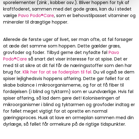
sporelementer (zink , kobber osv.). Bliver hoppen for tyk af
kraftfoderet, sammen med det gode græs, kan du i stedet
vælge
Pavo Podo®Care
, som er behovstilpasset vitaminer og
mineraler til drægtige hopper.
Allerede de første uger af livet, ser man ofte, at føl forsøger
at æde det samme som hoppen. Dette gælder græs,
grovfoder og foder. Tilbyd gerne det nyfødte føl
Pavo
Podo®Care
så snart det viser interesse for at spise. Det er
med til at sikre at dit føl får de næringsstoffer som den har
brug for.
Klik her for at se foderplan til føl.
Du vil også se dem
spiser lejlighedsvis hoppens afføring. Dette gør føllet for at
skabe balance i mikroorganismerne, og for at få fiber til
fordøjelsen (i blind og tyktarm) som er uundværlige. Hvis føl
spiser afføring, så lad dem gøre det! Koloniseringen af
mikroorganismer i blind og tyktarmen og grovfoder indtag er
for føllet meget vigtigt for at oprette en normal
gæringsproces. Husk at lave en ormeplan sammen med din
dyrlæge, så føllet får ormekure på de rigtige tidspunkter.