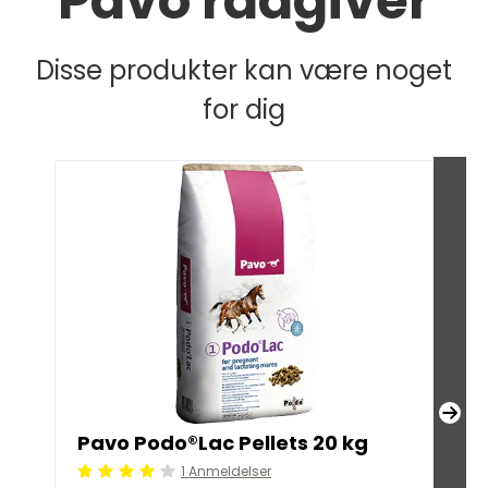
Pavo rådgiver
Disse produkter kan være noget
for dig
Pavo Podo®Lac Pellets 20 kg
Pa
1 Anmeldelser
Beoordeling: 4/5
Beoo