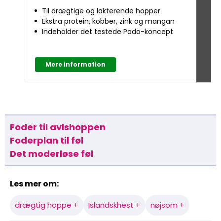
Til drægtige og lakterende hopper
Ti
Ekstra protein, kobber, zink og mangan
M
Indeholder det testede Podo-koncept
5
Mere information
M
Foder til avlshoppen
Foderplan til føl
Det moderløse føl
Les mer om:
drægtig hoppe +
Islandskhest +
nøjsom +