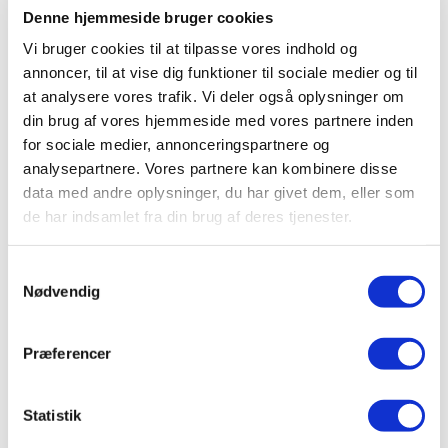
Denne hjemmeside bruger cookies
Vi bruger cookies til at tilpasse vores indhold og
annoncer, til at vise dig funktioner til sociale medier og til
at analysere vores trafik. Vi deler også oplysninger om
din brug af vores hjemmeside med vores partnere inden
for sociale medier, annonceringspartnere og
analysepartnere. Vores partnere kan kombinere disse
Gælder også hos din lokale forhandler!
data med andre oplysninger, du har givet dem, eller som
Du kan også deltage i konkurrencen hos din lokale
de har indsamlet fra din brug af deres tjenester.
forhandler. Det eneste du skal gøre er at tage et
billede af din kvittering, når du har handlet og
oploade den
her
Samtykkevalg
Nødvendig
Du finder din lokale forhandler
her
Præferencer
Find din forhandler
Statistik
Pavo