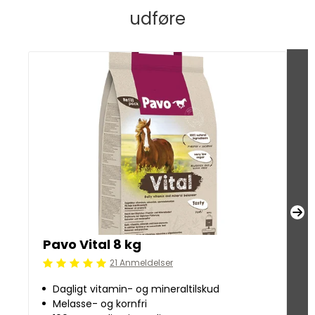
udføre
Pavo Vital 8 kg
P
21 Anmeldelser
Beoordeling: 5/5
Be
Dagligt vitamin- og mineraltilskud
Melasse- og kornfri